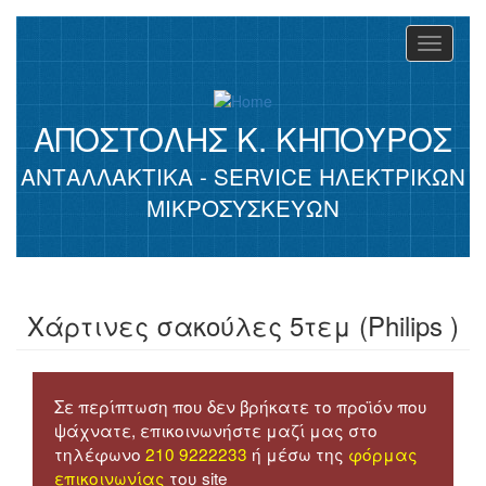
Skip
to
Toggle
main
navigati
content
ΑΠΟΣΤΟΛΗΣ Κ. ΚΗΠΟΥΡΟΣ
ΑΝΤΑΛΛΑΚΤΙΚΑ - SERVICE ΗΛΕΚΤΡΙΚΩΝ
ΜΙΚΡΟΣΥΣΚΕΥΩΝ
Χάρτινες σακούλες 5τεμ (Philips )
Σε περίπτωση που δεν βρήκατε το προϊόν που
ψάχνατε, επικοινωνήστε μαζί μας στο
τηλέφωνο
210 9222233
ή μέσω της
φόρμας
επικοινωνίας
του site